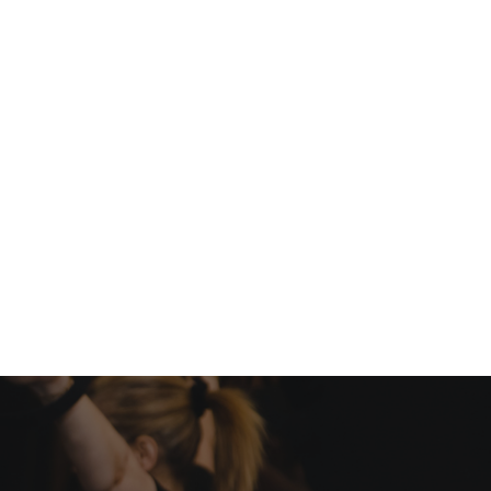
nutrition…
 check up complet et recevoir des conseils
tes objectifs avec brio ????