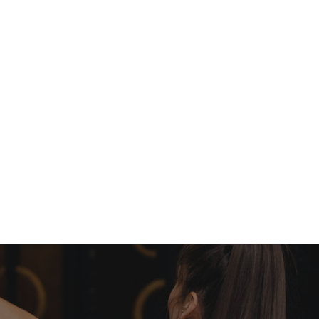
hormones, nutrition et micro
C’est le moment de faire un
personnalisés pour atteindre 