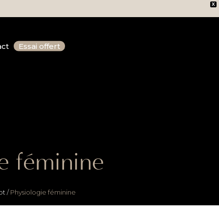
act
Essai offert
X
act
Essai offert
ie féminine
pt
/
Physiologie féminine