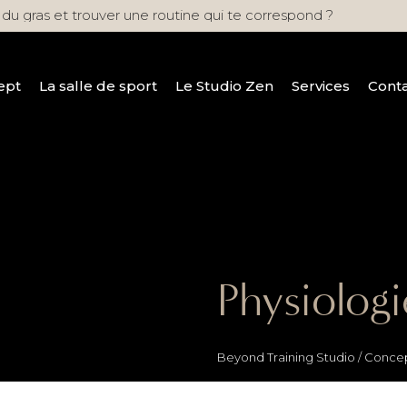
ept
La salle de sport
Le Studio Zen
Services
Cont
du gras et trouver une routine qui te correspond ?
ept
La salle de sport
Le Studio Zen
Services
Cont
Physiolog
Beyond Training Studio
/
Conce