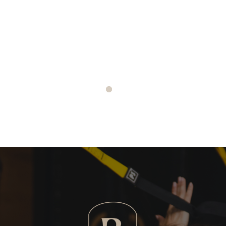
moment avant ou après ton
entraînement.
Retrouve dans la bibliothèque une mine
de ressources pour ta vie de femme et
sirote tranquillement la boisson de ton
choix !