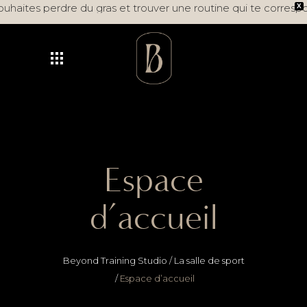
ouhaites perdre du gras et trouver une routine qui te corresp
X
Espace
d’accueil
Beyond Training Studio
/
La salle de sport
/
Espace d’accueil